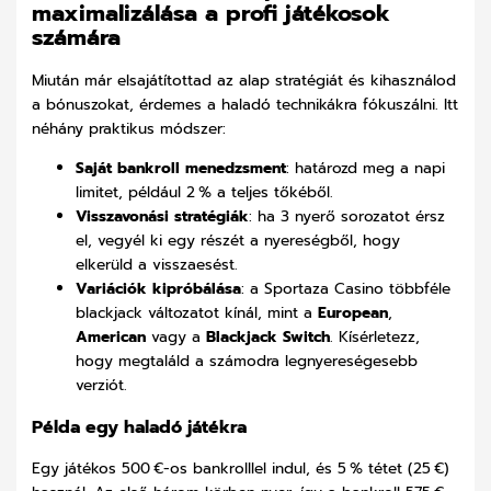
maximalizálása a profi játékosok
számára
Miután már elsajátítottad az alap stratégiát és kihasználod
a bónuszokat, érdemes a haladó technikákra fókuszálni. Itt
néhány praktikus módszer:
Saját bankroll menedzsment
: határozd meg a napi
limitet, például 2 % a teljes tőkéből.
Visszavonási stratégiák
: ha 3 nyerő sorozatot érsz
el, vegyél ki egy részét a nyereségből, hogy
elkerüld a visszaesést.
Variációk kipróbálása
: a Sportaza Casino többféle
blackjack változatot kínál, mint a
European
,
American
vagy a
Blackjack Switch
. Kísérletezz,
hogy megtaláld a számodra legnyereségesebb
verziót.
Példa egy haladó játékra
Egy játékos 500 €-os bankrolllel indul, és 5 % tétet (25 €)