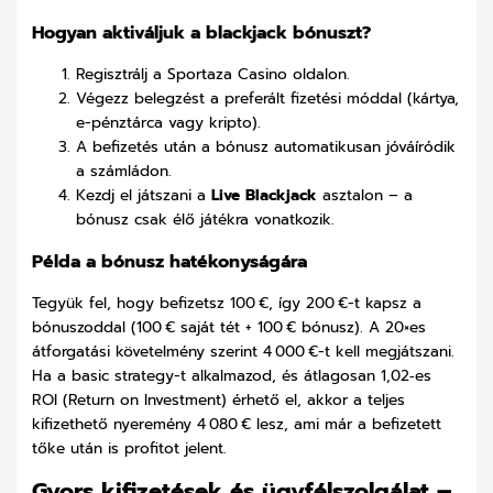
Hogyan aktiváljuk a blackjack bónuszt?
Regisztrálj a Sportaza Casino oldalon.
Végezz belegzést a preferált fizetési móddal (kártya,
e-pénztárca vagy kripto).
A befizetés után a bónusz automatikusan jóváíródik
a számládon.
Kezdj el játszani a
Live Blackjack
asztalon – a
bónusz csak élő játékra vonatkozik.
Példa a bónusz hatékonyságára
Tegyük fel, hogy befizetsz 100 €, így 200 €-t kapsz a
bónuszoddal (100 € saját tét + 100 € bónusz). A 20×es
átforgatási követelmény szerint 4 000 €-t kell megjátszani.
Ha a basic strategy-t alkalmazod, és átlagosan 1,02‑es
ROI (Return on Investment) érhető el, akkor a teljes
kifizethető nyeremény 4 080 € lesz, ami már a befizetett
tőke után is profitot jelent.
Gyors kifizetések és ügyfélszolgálat –