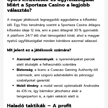
Miért a Sportaza Casino a legjobb
választás?
A magyar játékosok legnagyobb aggodalma a kifizetési
idő. Egy friss tanulmány szerint a Sportaza Casino átlagos
kifizetési ideje 12 óra, ami a piaci átlagnál 30 % gyorsabb.
A platform 24/7 élő chat támogatást kínál, ahol a magyar
nyelvű ügyfélszolgálat minden kérdésre azonnal válaszol.
Mit jelent ez a játékosok számára?
Azonnali nyeremények
: a nyereményeket percek
alatt átutalják a felhasználói számlára.
Biztonság
: a licenc a Curacao Gaming Authority‑től
származik, ami szigorú adatvédelmi és pénzügyi
szabályokat garantál.
Mobil élmény
: a mobil verzió optimalizált Androidra
és iOS-re, így bármikor játszhatsz akár a
tengerparton is, a nyári vakáció alatt is.
Haladó taktikák – A profit