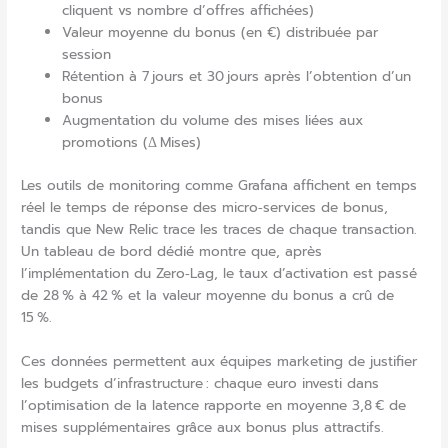
cliquent vs nombre d’offres affichées)
Valeur moyenne du bonus (en €) distribuée par
session
Rétention à 7 jours et 30 jours après l’obtention d’un
bonus
Augmentation du volume des mises liées aux
promotions (Δ Mises)
Les outils de monitoring comme Grafana affichent en temps
réel le temps de réponse des micro‑services de bonus,
tandis que New Relic trace les traces de chaque transaction.
Un tableau de bord dédié montre que, après
l’implémentation du Zero‑Lag, le taux d’activation est passé
de 28 % à 42 % et la valeur moyenne du bonus a crû de
15 %.
Ces données permettent aux équipes marketing de justifier
les budgets d’infrastructure : chaque euro investi dans
l’optimisation de la latence rapporte en moyenne 3,8 € de
mises supplémentaires grâce aux bonus plus attractifs.