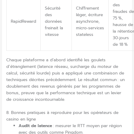
des
Sécurité
Chiffrement
fraudes de
des
léger, écriture
75 %,
RapidReward
données
asynchrone,
hausse de
freinait la
micro‑services
la rétentio
vitesse
stateless
30‑jours
de 18 %
Chaque plateforme a d’abord identifié les goulets
d’étranglement (latence réseau, surcharge du moteur de
calcul, sécurité lourde) puis a appliqué une combinaison de
techniques décrites précédemment. Le résultat commun : un
doublement des revenus générés par les programmes de
bonus, preuve que la performance technique est un levier
de croissance incontournable.
8. Bonnes pratiques à reproduire pour les opérateurs de
casino en ligne
Audit de latence
: mesurer le RTT moyen par région
avec des outils comme Pingdom.