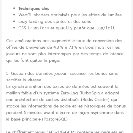
Techniques clés
WebGL shaders optimisés pour les effets de lumière
Lazy loading des sprites et des sons
CSS
et
plutôt que
transform
opacity
top/left
Ces améliorations ont augmenté le taux de conversion des
offres de bienvenue de 4,3 % à 7,1 % en trois mois, car les
joueurs ne sont plus interrompus par des temps de latence
qui les font quitter la page.
5. Gestion des données joueur : sécuriser les bonus sans
sacrifier la vitesse
La synchronisation des bases de données est souvent le
maillon faible d’un système Zero‑Lag. TurboSpin a adopté
une architecture de caches distribués (Redis Cluster) qui
stocke les informations de solde et les historiques de bonus
pendant 5 minutes avant d’écrire de façon asynchrone dans
la base principale (PostgreSQL).
Le chiffrement léger (AES‑128‑GCM) protège les paquets en