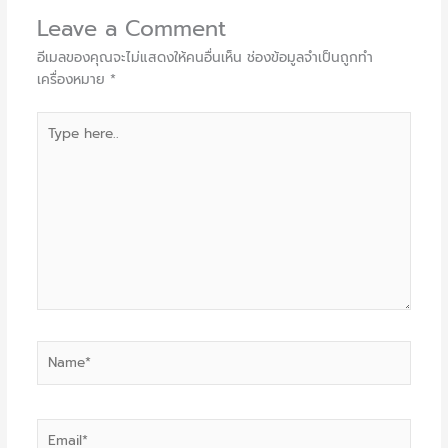
Leave a Comment
อีเมลของคุณจะไม่แสดงให้คนอื่นเห็น
ช่องข้อมูลจำเป็นถูกทำ
เครื่องหมาย
*
Type
here..
Name*
Email*