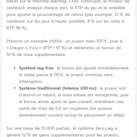
basés sur le machine learning. Chez TurboSpin, le moteur de
cashback analyse chaque pari, le RTP du jeu et la volatilité
pour ajuster le pourcentage de retour (par exemple, 12 % de
cashback sur les jeux à haute volatilité, 8 % sur les slots à
RTP 96 %).
Prenons un exemple chiffré : un joueur mise 100 €, joue à
« Dragon’s Fury » (RTP = 97 %) et déclenche un bonus de
10 % de mise supplémentaire.
Système lag‑free
: le bonus est ajouté immédiatement,
le solde passe à 110 €, le joueur continue sans
interruption.
Système traditionnel (latence 200 ms)
: le joueur voit
d’abord un retard, la mise initiale est enregistrée, puis
le bonus arrive après le spin suivant, entraînant une
perte de mise de 5 € en moyenne (les joueurs
abandonnent souvent lorsqu’ils perçoivent un délai).
Sur une base de 10 000 parties, le système Zero‑Lag a
généré 12 % de gains supplémentaires pour les joueurs,