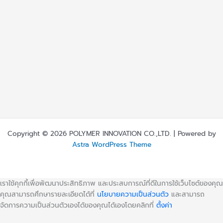
Copyright © 2026 POLYMER INNOVATION CO.,LTD. | Powered by
Astra WordPress Theme
เราใช้คุกกี้เพื่อพัฒนาประสิทธิภาพ และประสบการณ์ที่ดีในการใช้เว็บไซต์ของคุณ
คุณสามารถศึกษารายละเอียดได้ที่
นโยบายความเป็นส่วนตัว
และสามารถ
จัดการความเป็นส่วนตัวเองได้ของคุณได้เองโดยคลิกที่
ตั้งค่า