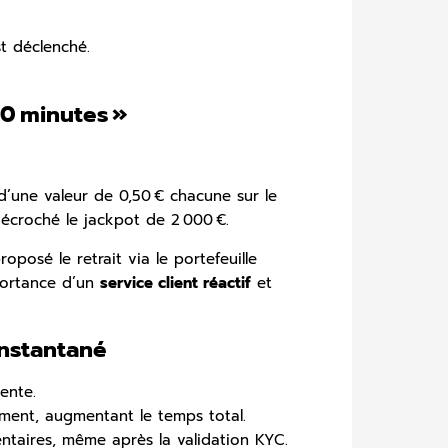
t déclenché.
10 minutes »
s d’une valeur de 0,50 € chacune sur le
écroché le jackpot de 2 000 €.
posé le retrait via le portefeuille
mportance d’un
service client réactif
et
instantané
ente.
iement, augmentant le temps total.
entaires, même après la validation KYC.