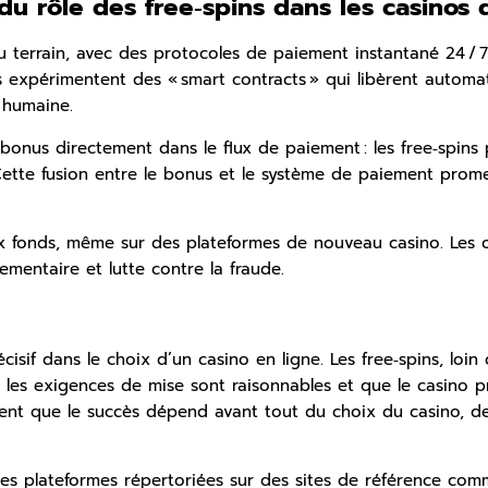
t du rôle des free‑spins dans les casinos
terrain, avec des protocoles de paiement instantané 24 / 7 
 expérimentent des « smart contracts » qui libèrent automa
 humaine.
 bonus directement dans le flux de paiement : les free‑spins 
 Cette fusion entre le bonus et le système de paiement promet
 aux fonds, même sur des plateformes de nouveau casino. Les
ementaire et lutte contre la fraude.
cisif dans le choix d’un casino en ligne. Les free‑spins, loin
ue les exigences de mise sont raisonnables et que le casin
strent que le succès dépend avant tout du choix du casino, d
 les plateformes répertoriées sur des sites de référence comm