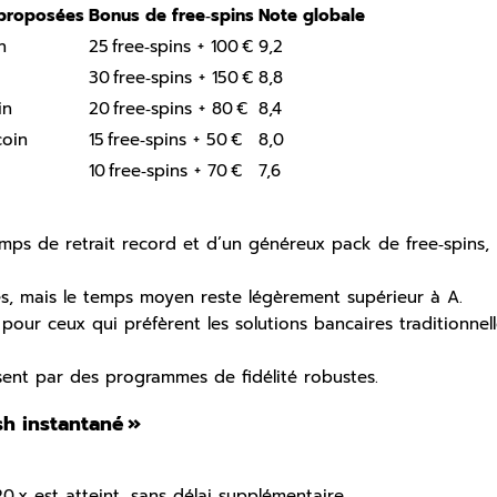
 proposées
Bonus de free‑spins
Note globale
n
25 free‑spins + 100 €
9,2
30 free‑spins + 150 €
8,8
in
20 free‑spins + 80 €
8,4
coin
15 free‑spins + 50 €
8,0
10 free‑spins + 70 €
7,6
s de retrait record et d’un généreux pack de free‑spins, i
s, mais le temps moyen reste légèrement supérieur à A.
ur ceux qui préfèrent les solutions bancaires traditionnelles
nsent par des programmes de fidélité robustes.
ash instantané »
0 x est atteint, sans délai supplémentaire.