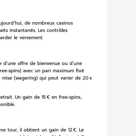
ujourd’hui, de nombreux casinos
raits instantanés. Les contrôles
tarder le versement.
re d’une offre de bienvenue ou d’une
free‑spins) avec un pari maximum fixé
e mise (wagering) qui peut varier de 20 x
etrait. Un gain de 15 € en free‑spins,
onible.
me tour, il obtient un gain de 12 €. Le