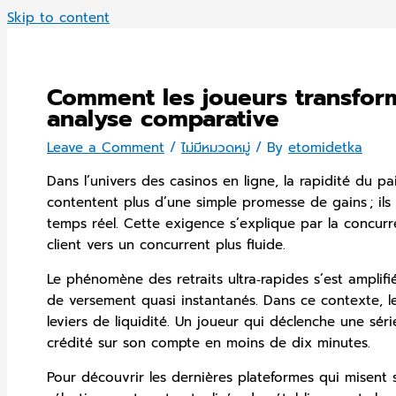
Skip to content
Comment les joueurs transform
analyse comparative
Leave a Comment
/
ไม่มีหมวดหมู่
/ By
etomidetka
Dans l’univers des casinos en ligne, la rapidité du p
contentent plus d’une simple promesse de gains ; ils
temps réel. Cette exigence s’explique par la concurr
client vers un concurrent plus fluide.
Le phénomène des retraits ultra‑rapides s’est amplifi
de versement quasi instantanés. Dans ce contexte, l
leviers de liquidité. Un joueur qui déclenche une sér
crédité sur son compte en moins de dix minutes.
Pour découvrir les dernières plateformes qui misent s