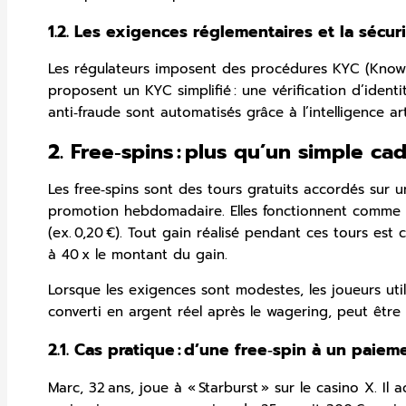
1.2. Les exigences réglementaires et la sécur
Les régulateurs imposent des procédures KYC (Know 
proposent un KYC simplifié : une vérification d’identit
anti‑fraude sont automatisés grâce à l’intelligence ar
2. Free‑spins : plus qu’un simple ca
Les free‑spins sont des tours gratuits accordés sur 
promotion hebdomadaire. Elles fonctionnent comme su
(ex. 0,20 €). Tout gain réalisé pendant ces tours es
à 40 x le montant du gain.
Lorsque les exigences sont modestes, les joueurs utili
converti en argent réel après le wagering, peut êtr
2.1. Cas pratique : d’une free‑spin à un paie
Marc, 32 ans, joue à « Starburst » sur le casino X. Il 