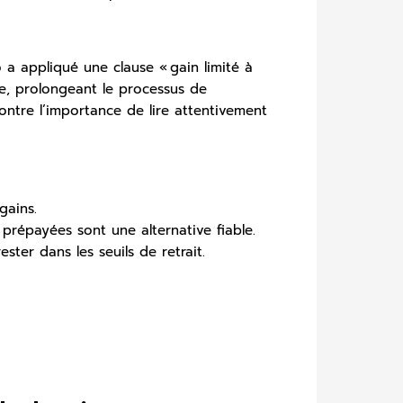
o a appliqué une clause « gain limité à
e, prolongeant le processus de
ntre l’importance de lire attentivement
gains.
s prépayées sont une alternative fiable.
ster dans les seuils de retrait.