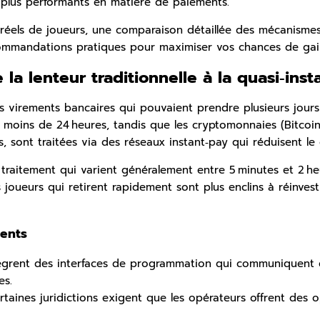
s plus performants en matière de paiements.
réels de joueurs, une comparaison détaillée des mécanismes
recommandations pratiques pour maximiser vos chances de gai
e la lenteur traditionnelle à la quasi‑ins
s virements bancaires qui pouvaient prendre plusieurs jours
en moins de 24 heures, tandis que les cryptomonnaies (Bitcoi
s, sont traitées via des réseaux instant‑pay qui réduisent le
raitement qui varient généralement entre 5 minutes et 2 heu
es joueurs qui retirent rapidement sont plus enclins à réinves
ments
ntègrent des interfaces de programmation qui communiquent d
es.
certaines juridictions exigent que les opérateurs offrent des