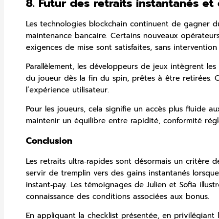
8. Futur des retraits instantanés e
Les technologies blockchain continuent de gagner du 
maintenance bancaire. Certains nouveaux opérateurs
exigences de mise sont satisfaites, sans intervention
Parallèlement, les développeurs de jeux intègrent les
du joueur dès la fin du spin, prêtes à être retirées.
l’expérience utilisateur.
Pour les joueurs, cela signifie un accès plus fluide
maintenir un équilibre entre rapidité, conformité régl
Conclusion
Les retraits ultra‑rapides sont désormais un critère dé
servir de tremplin vers des gains instantanés lorsq
instant‑pay. Les témoignages de Julien et Sofia illu
connaissance des conditions associées aux bonus.
En appliquant la checklist présentée, en privilégiant