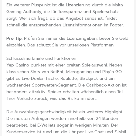
Ein weiterer Pluspunkt ist die Lizenzierung durch die Malta
Gaming Authority, die für Transparenz und Spielerschutz
sorgt. Wer sich fragt, ob das Angebot seriös ist, findet
schnell die entsprechenden Lizenzinformationen im Footer.
Pro Tip:
Prüfen Sie immer die Lizenzangaben, bevor Sie Geld
einzahlen. Das schützt Sie vor unseriösen Plattformen.
Schlüsselmerkmale und Funktionen
Yep Casino punktet mit einer breiten Spielauswahl. Neben
klassischen Slots von NetEnt, Microgaming und Play’n GO
gibt es Live‑Dealer‑Tische, Roulette, Blackjack und ein
wachsendes Sportwetten‑Segment. Die Cashback‑Aktion ist
besonders attraktiv: Spieler erhalten wöchentlich einen Teil
ihrer Verluste zurück, was das Risiko mindert.
Die Auszahlungsgeschwindigkeit ist ein weiteres Highlight.
Die meisten Anfragen werden innerhalb von 24 Stunden
bearbeitet, bei E‑Wallets sogar in wenigen Minuten. Der
Kundenservice ist rund um die Uhr per Live‑Chat und E‑Mail