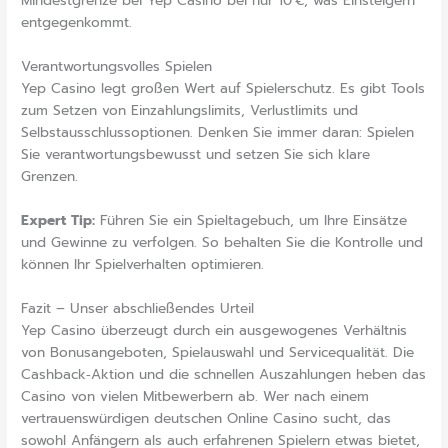
Mindestgrenze bei Yep Casino bei nur 10 €, was Einsteigern
entgegenkommt.
Verantwortungsvolles Spielen
Yep Casino legt großen Wert auf Spielerschutz. Es gibt Tools
zum Setzen von Einzahlungslimits, Verlustlimits und
Selbstausschlussoptionen. Denken Sie immer daran: Spielen
Sie verantwortungsbewusst und setzen Sie sich klare
Grenzen.
Expert Tip:
Führen Sie ein Spieltagebuch, um Ihre Einsätze
und Gewinne zu verfolgen. So behalten Sie die Kontrolle und
können Ihr Spielverhalten optimieren.
Fazit – Unser abschließendes Urteil
Yep Casino überzeugt durch ein ausgewogenes Verhältnis
von Bonusangeboten, Spielauswahl und Servicequalität. Die
Cashback‑Aktion und die schnellen Auszahlungen heben das
Casino von vielen Mitbewerbern ab. Wer nach einem
vertrauenswürdigen deutschen Online Casino sucht, das
sowohl Anfängern als auch erfahrenen Spielern etwas bietet,