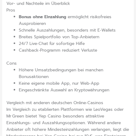
Vor- und Nachteile im Überblick
Pros
Bonus ohne Einzahlung
ermöglicht risikofreies
Ausprobieren
Schnelle Auszahlungen, besonders mit E‑Wallets
Breites Spielportfolio von Top‑Anbietern
24/7 Live‑Chat für sofortige Hilfe
Cashback‑Programm reduziert Verluste
Cons
Höhere Umsatzbedingungen bei manchen
Bonusaktionen
Keine eigene mobile App, nur Web‑App
Eingeschränkte Auswahl an Kryptowährungen
Vergleich mit anderen deutschen Online‑Casinos
Im Vergleich zu etablierten Plattformen wie LeoVegas oder
Mr Green bietet Yep Casino besonders attraktive
Einzahlungs‑ und Auszahlungsoptionen. Während andere
Anbieter oft höhere Mindesteinzahlungen verlangen, liegt die