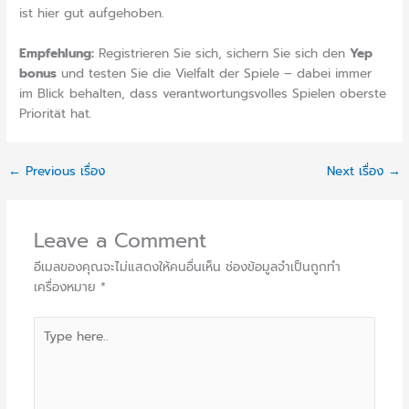
ist hier gut aufgehoben.
Empfehlung:
Registrieren Sie sich, sichern Sie sich den
Yep
bonus
und testen Sie die Vielfalt der Spiele – dabei immer
im Blick behalten, dass verantwortungsvolles Spielen oberste
Priorität hat.
←
Previous เรื่อง
Next เรื่อง
→
Leave a Comment
อีเมลของคุณจะไม่แสดงให้คนอื่นเห็น
ช่องข้อมูลจำเป็นถูกทำ
เครื่องหมาย
*
Type
here..