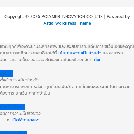
Copyright © 2026 POLYMER INNOVATION CO.,LTD. | Powered by
Astra WordPress Theme
เราใช้คุกกี้เพื่อพัฒนาประสิทธิภาพ และประสบการณ์ที่ดีในการใช้เว็บไซต์ของคุณ
คุณสามารถศึกษารายละเอียดได้ที่
นโยบายความเป็นส่วนตัว
และสามารถ
จัดการความเป็นส่วนตัวเองได้ของคุณได้เองโดยคลิกที่
ตั้งค่า
ยอมรับ
ตั้งค่าความเป็นส่วนตัว
คุณสามารถเลือกการตั้งค่าคุกกี้โดยเปิด/ปิด คุกกี้ในแต่ละประเภทได้ตามความ
ต้องการ ยกเว้น คุกกี้ที่จำเป็น
ยอมรับทั้งหมด
จัดการความเป็นส่วนตัว
เปิดใช้งานตลอด
บันทึกการตั้งค่า