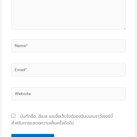
Name*
Email*
Website
บันทึกชื่อ, อีเมล และชื่อเว็บไซต์ของฉันบนเบราว์เซอร์นี้
สำหรับการแสดงความเห็นครั้งถัดไป