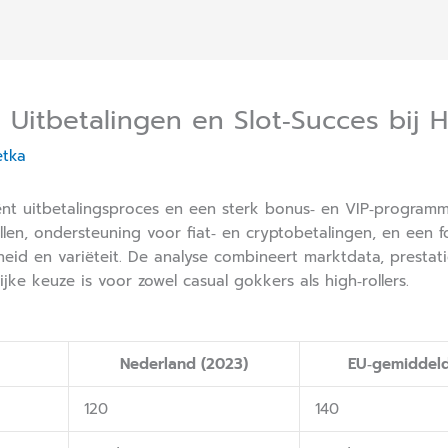
 Uitbetalingen en Slot‑Succes bij 
etka
nt uitbetalingsproces en een sterk bonus‑ en VIP‑programm
en, ondersteuning voor fiat‑ en cryptobetalingen, en een fo
gheid en variëteit. De analyse combineert marktdata, prestat
jke keuze is voor zowel casual gokkers als high‑rollers.
Nederland (2023)
EU‑gemiddel
120
140