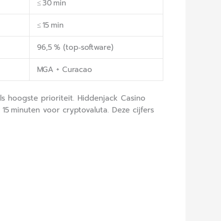
≤ 30 min
≤ 15 min
96,5 % (top‑software)
MGA + Curacao
s hoogste prioriteit. Hiddenjack Casino
5 minuten voor cryptovaluta. Deze cijfers