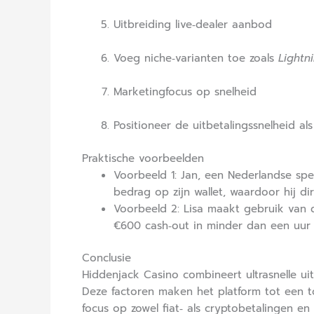
Uitbreiding live‑dealer aanbod
Voeg niche‑varianten toe zoals
Lightn
Marketingfocus op snelheid
Positioneer de uitbetalingssnelheid a
Praktische voorbeelden
Voorbeeld 1: Jan, een Nederlandse spe
bedrag op zijn wallet, waardoor hij d
Voorbeeld 2: Lisa maakt gebruik van 
€600 cash‑out in minder dan een uur d
Conclusie
Hiddenjack Casino combineert ultrasnelle ui
Deze factoren maken het platform tot een t
focus op zowel fiat‑ als cryptobetalingen en