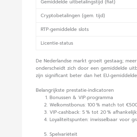
Gemiddelde uitbetalingstijd (fiat)
Cryptobetalingen (gem. tijd)
RTP‑gemiddelde slots
Licentie‑status
De Nederlandse markt groeit gestaag; meer d
onderscheidt zich door een gemiddelde uitbe
zijn significant beter dan het EU‑gemiddelde
Belangrijkste prestatie‑indicatoren
Bonussen & VIP‑programma
Welkomstbonus: 100 % match tot €500 
VIP‑cashback: 5 % tot 20 % afhankelijk
Loyaliteitspunten: inwisselbaar voor gra
Spelvariëteit