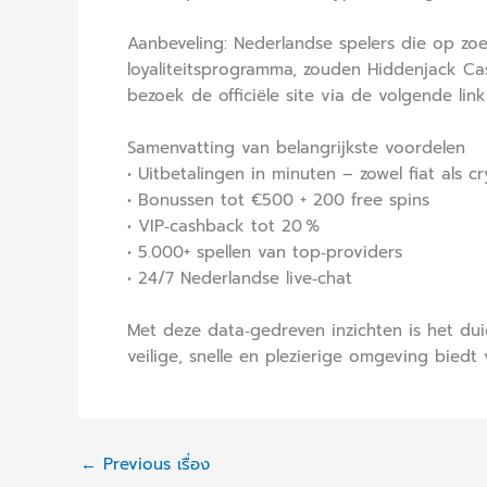
Aanbeveling: Nederlandse spelers die op zoe
loyaliteitsprogramma, zouden Hiddenjack Ca
bezoek de officiële site via de volgende lin
Samenvatting van belangrijkste voordelen
• Uitbetalingen in minuten – zowel fiat als c
• Bonussen tot €500 + 200 free spins
• VIP‑cashback tot 20 %
• 5.000+ spellen van top‑providers
• 24/7 Nederlandse live‑chat
Met deze data‑gedreven inzichten is het dui
veilige, snelle en plezierige omgeving biedt 
←
Previous เรื่อง