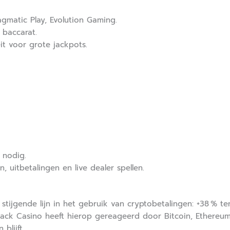
ragmatic Play, Evolution Gaming.
 baccarat.
eit voor grote jackpots.
 nodig.
n, uitbetalingen en live dealer spellen.
 stijgende lijn in het gebruik van cryptobetalingen: +38 % 
njack Casino heeft hierop gereageerd door Bitcoin, Ethereum
blijft.