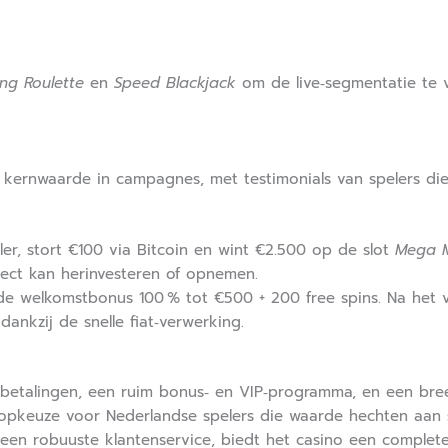
ing Roulette
en
Speed Blackjack
om de live‑segmentatie te v
ls kernwaarde in campagnes, met testimonials van spelers di
ler, stort €100 via Bitcoin en wint €2.500 op de slot
Mega 
irect kan herinvesteren of opnemen.
de welkomstbonus 100 % tot €500 + 200 free spins. Na het 
ankzij de snelle fiat‑verwerking.
tbetalingen, een ruim bonus‑ en VIP‑programma, en een breed 
opkeuze voor Nederlandse spelers die waarde hechten aan sn
 een robuuste klantenservice, biedt het casino een complete