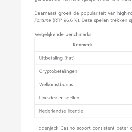
Daarnaast groeit de populariteit van high‑rol
Fortune
(RTP 96,6 %). Deze spellen trekken s
Vergelijkende benchmarks
Kenmerk
Uitbetaling (fiat)
Cryptobetalingen
Welkomstbonus
Live‑dealer spellen
Nederlandse licentie
Hiddenjack Casino scoort consistent beter o