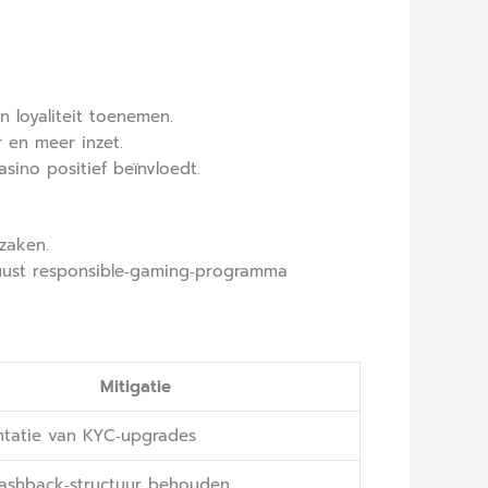
 loyaliteit toenemen.
 en meer inzet.
sino positief beïnvloedt.
zaken.
buust responsible‑gaming‑programma
Mitigatie
tatie van KYC‑upgrades
ashback‑structuur behouden