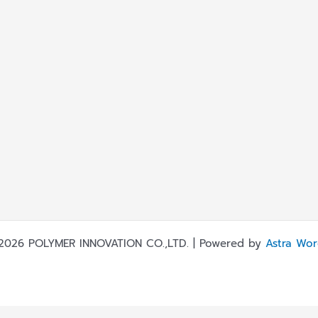
2026 POLYMER INNOVATION CO.,LTD. | Powered by
Astra Wo
์ของคุณ คุณสามารถศึกษารายละเอียดได้ที่
นโยบายความเป็นส่วนตัว
และสาม