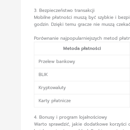
3. Bezpieczeństwo transakcji
Mobilne płatności muszą być szybkie i bezpi
godzin. Dzięki temu gracze nie muszą czeka
Porównanie najpopularniejszych metod płatn
Metoda płatności
Przelew bankowy
BLIK
Kryptowaluty
Karty płatnicze
4. Bonusy i program lojalnościowy
Warto sprawdzić, jakie dodatkowe korzyści