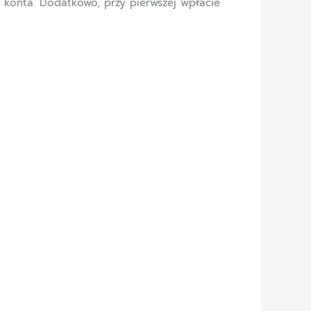
konta. Dodatkowo, przy pierwszej wpłacie