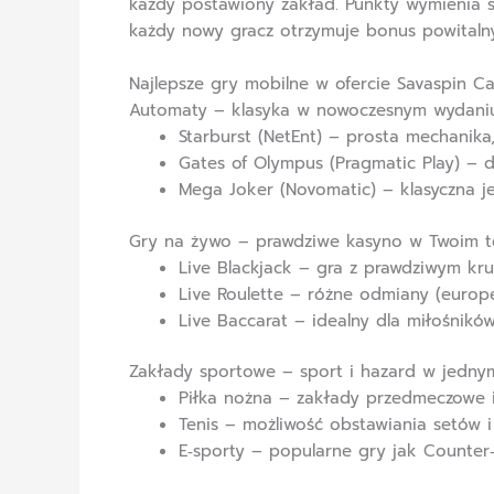
każdy postawiony zakład. Punkty wymienia 
każdy nowy gracz otrzymuje bonus powitaln
Najlepsze gry mobilne w ofercie Savaspin C
Automaty – klasyka w nowoczesnym wydani
Starburst (NetEnt) – prosta mechanika,
Gates of Olympus (Pragmatic Play) – 
Mega Joker (Novomatic) – klasyczna 
Gry na żywo – prawdziwe kasyno w Twoim te
Live Blackjack – gra z prawdziwym kru
Live Roulette – różne odmiany (europe
Live Baccarat – idealny dla miłośników
Zakłady sportowe – sport i hazard w jedny
Piłka nożna – zakłady przedmeczowe 
Tenis – możliwość obstawiania setów 
E‑sporty – popularne gry jak Counter‑