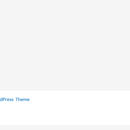
rdPress Theme
ารถจัดการความเป็นส่วนตัวเองได้ของคุณได้เองโดยคลิกที่
ตั้งค่า