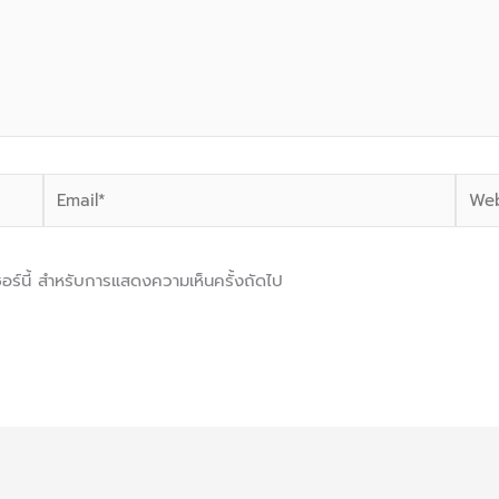
Email*
Webs
เซอร์นี้ สำหรับการแสดงความเห็นครั้งถัดไป