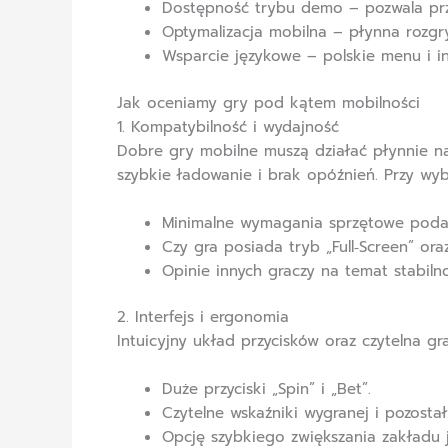
Dostępność trybu demo – pozwala prz
Optymalizacja mobilna – płynna rozgr
Wsparcie językowe – polskie menu i ins
Jak oceniamy gry pod kątem mobilności
1. Kompatybilność i wydajność
Dobre gry mobilne muszą działać płynnie na
szybkie ładowanie i brak opóźnień. Przy wy
Minimalne wymagania sprzętowe poda
Czy gra posiada tryb „Full‑Screen” or
Opinie innych graczy na temat stabilno
2. Interfejs i ergonomia
Intuicyjny układ przycisków oraz czytelna gr
Duże przyciski „Spin” i „Bet”.
Czytelne wskaźniki wygranej i pozosta
Opcję szybkiego zwiększania zakładu