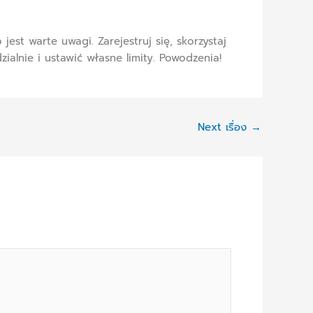
jest warte uwagi. Zarejestruj się, skorzystaj
alnie i ustawić własne limity. Powodzenia!
Next เรื่อง
→