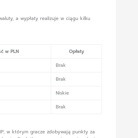
luty, a wypłaty realizuje w ciągu kilku
ć w PLN
Opłaty
Brak
Brak
Niskie
Brak
IP, w którym gracze zdobywają punkty za