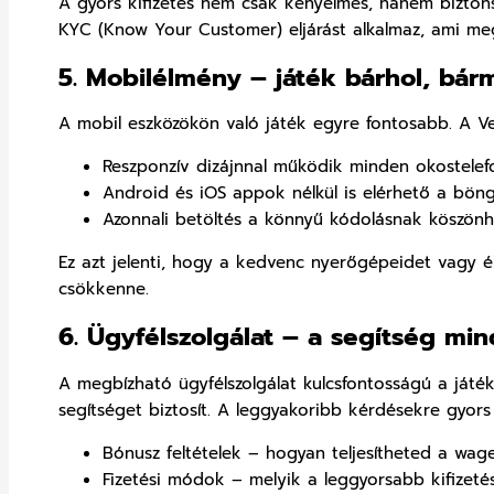
A gyors kifizetés nem csak kényelmes, hanem biztons
KYC (Know Your Customer) eljárást alkalmaz, ami me
5. Mobilélmény – játék bárhol, bár
A mobil eszközökön való játék egyre fontosabb. A Ver
Reszponzív dizájnnal működik minden okostelef
Android és iOS appok nélkül is elérhető a böng
Azonnali betöltés a könnyű kódolásnak köszönh
Ez azt jelenti, hogy a kedvenc nyerőgépeidet vagy él
csökkenne.
6. Ügyfélszolgálat – a segítség min
A megbízható ügyfélszolgálat kulcsfontosságú a játé
segítséget biztosít. A leggyakoribb kérdésekre gyors
Bónusz feltételek – hogyan teljesítheted a wag
Fizetési módok – melyik a leggyorsabb kifizeté