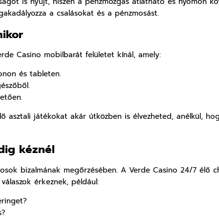
ágot is nyújt, hiszen a pénzmozgás átlátható és nyomon köv
gakadályozza a csalásokat és a pénzmosást.
mikor
de Casino mobilbarát felületet kínál, amely:
onon és tableten.
észőből.
etően.
ő asztali játékokat akár útközben is élvezheted, anélkül, h
dig kéznél
kosok bizalmának megőrzésében. A Verde Casino 24/7 élő ch
 válaszok érkeznek, például:
eringet?
s?