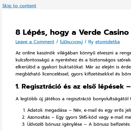
Skip to content
8 Lépés, hogy a Verde Casino
Leave a Comment
/
ไม่มีหมวดหมู่
/ By
etomidetka
Az online kaszinók világában könnyű elveszni a renge
kulcsfontosságú a nyeréshez és a biztonságos szóra
elkerülöd a gyakori buktatókat. Már az elején is ér
megbízható licenceléssel, gyors kifizetésekkel és bón
1. Regisztráció és az első lépések 
A legtöbb új játékos a regisztráció bonyolultságától
Adatok megadása – Név, e‑mail és egy erős jel
Azonosítás – Egy gyors SMS‑kód vagy e‑mail me
Üdvözlő bónusz igénylése – A bónusz befizetés n