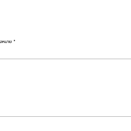
่องหมาย
*