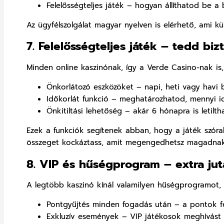
Felelősségteljes játék – hogyan állíthatod be a 
Az ügyfélszolgálat magyar nyelven is elérhető, ami k
7. Felelősségteljes játék – tedd bi
Minden online kaszinónak, így a Verde Casino-nak is, 
Önkorlátozó eszközöket – napi, heti vagy havi bef
Időkorlát funkció – meghatározhatod, mennyi id
Önkitiltási lehetőség – akár 6 hónapra is letilt
Ezek a funkciók segítenek abban, hogy a játék szórak
összeget kockáztass, amit megengedhetsz magadnak
8. VIP és hűségprogram – extra ju
A legtöbb kaszinó kínál valamilyen hűségprogramot, 
Pontgyűjtés minden fogadás után – a pontok fe
Exkluzív események – VIP játékosok meghívást