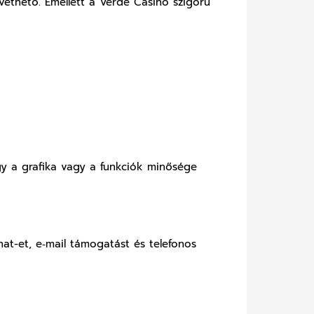
ethető. Emellett a Verde Casino szigorú
ogy a grafika vagy a funkciók minősége
at-et, e‑mail támogatást és telefonos