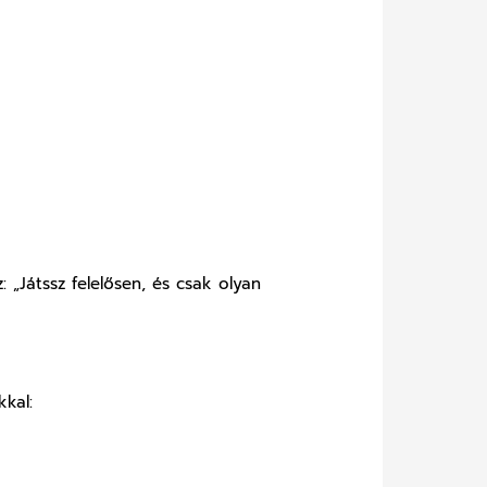
„Játssz felelősen, és csak olyan
kal: