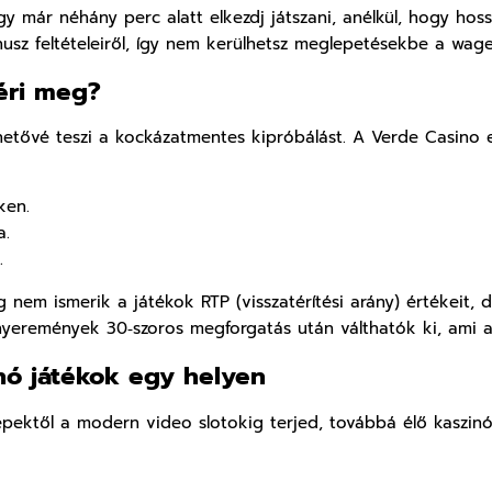
gy már néhány perc alatt elkezdj játszani, anélkül, hogy hoss
usz feltételeiről, így nem kerülhetsz meglepetésekbe a wag
 éri meg?
ehetővé teszi a kockázatmentes kipróbálást. A Verde Casino
ken.
a.
.
em ismerik a játékok RTP (visszatérítési arány) értékeit, d
 nyeremények 30‑szoros megforgatás után válthatók ki, ami 
inó játékok egy helyen
pektől a modern video slotokig terjed, továbbá élő kaszinó 