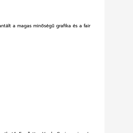
antált a magas minőségű grafika és a fair