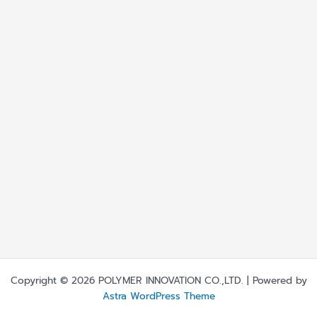
Copyright © 2026 POLYMER INNOVATION CO.,LTD. | Powered by
Astra WordPress Theme