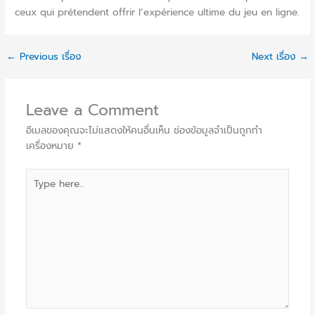
ceux qui prétendent offrir l’expérience ultime du jeu en ligne.
←
Previous เรื่อง
Next เรื่อง
→
Leave a Comment
อีเมลของคุณจะไม่แสดงให้คนอื่นเห็น
ช่องข้อมูลจำเป็นถูกทำ
เครื่องหมาย
*
Type
here..