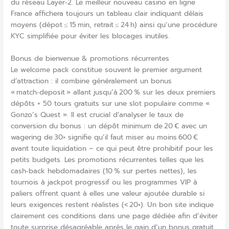
du réseau Layer‑2. Le meilleur nouveau casino en ligne
France affichera toujours un tableau clair indiquant délais
moyens (dépot ≤ 15 min, retrait ≤ 24 h) ainsi qu’une procédure
KYC simplifiée pour éviter les blocages inutiles.
Bonus de bienvenue & promotions récurrentes
Le welcome pack constitue souvent le premier argument
d’attraction : il combine généralement un bonus
« match‑deposit » allant jusqu’à 200 % sur les deux premiers
dépôts + 50 tours gratuits sur une slot populaire comme «
Gonzo’s Quest ». Il est crucial d’analyser le taux de
conversion du bonus : un dépôt minimum de 20 € avec un
wagering de 30× signifie qu’il faut miser au moins 600 €
avant toute liquidation – ce qui peut être prohibitif pour les
petits budgets. Les promotions récurrentes telles que les
cash‑back hebdomadaires (10 % sur pertes nettes), les
tournois à jackpot progressif ou les programmes VIP à
paliers offrent quant à elles une valeur ajoutée durable si
leurs exigences restent réalistes (< 20×). Un bon site indique
clairement ces conditions dans une page dédiée afin d’éviter
toute surprise désagréable après le gain d’un bonus gratuit.