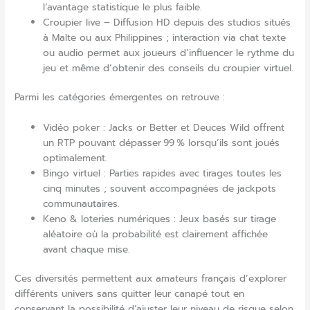
l’avantage statistique le plus faible.
Croupier live – Diffusion HD depuis des studios situés
à Malte ou aux Philippines ; interaction via chat texte
ou audio permet aux joueurs d’influencer le rythme du
jeu et même d’obtenir des conseils du croupier virtuel.
Parmi les catégories émergentes on retrouve :
Vidéo poker : Jacks or Better et Deuces Wild offrent
un RTP pouvant dépasser 99 % lorsqu’ils sont joués
optimalement.
Bingo virtuel : Parties rapides avec tirages toutes les
cinq minutes ; souvent accompagnées de jackpots
communautaires.
Keno & loteries numériques : Jeux basés sur tirage
aléatoire où la probabilité est clairement affichée
avant chaque mise.
Ces diversités permettent aux amateurs français d’explorer
différents univers sans quitter leur canapé tout en
conservant la possibilité d’ajuster leur niveau de risque selon