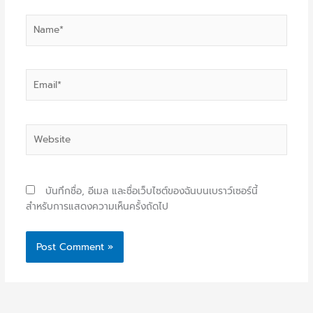
Name*
Email*
Website
บันทึกชื่อ, อีเมล และชื่อเว็บไซต์ของฉันบนเบราว์เซอร์นี้
สำหรับการแสดงความเห็นครั้งถัดไป