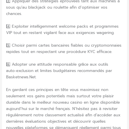
3️⃣ Appliquer des stratégies éprouvées tant aux machines à
sous qu’au blackjack ou roulette afin d’optimiser vos
chances.
4️⃣ Exploiter intelligemment welcome packs et programmes
VIP tout en restant vigilant face aux exigences wagering.
5️⃣ Choisir parmi cartes bancaires fiables ou cryptomonnaies
rapides tout en respectant une procédure KYC efficace.
6️⃣ Adopter une attitude responsable grâce aux outils
auto‑exclusion et limites budgétaires recommandés par
Basketnews.Net.
En gardant ces principes en tête vous maximisez non
seulement vos gains potentiels mais surtout votre plaisir
durable dans le meilleur nouveau casino en ligne disponible
aujourd’hui sur le marché français. N’hésitez pas à revisiter
régulièrement notre classement actualisé afin d’accéder aux
dernières évaluations objectives et découvrir quelles
nouvelles plateformes se démarquent réellement parmi tous