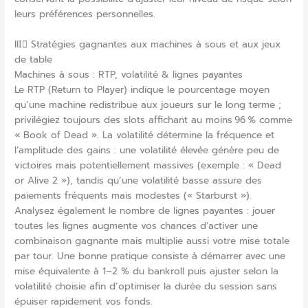
leurs préférences personnelles.
III️⃣ Stratégies gagnantes aux machines à sous et aux jeux
de table
Machines à sous : RTP, volatilité & lignes payantes
Le RTP (Return to Player) indique le pourcentage moyen
qu’une machine redistribue aux joueurs sur le long terme ;
privilégiez toujours des slots affichant au moins 96 % comme
« Book of Dead ». La volatilité détermine la fréquence et
l’amplitude des gains : une volatilité élevée génère peu de
victoires mais potentiellement massives (exemple : « Dead
or Alive 2 »), tandis qu’une volatilité basse assure des
paiements fréquents mais modestes (« Starburst »).
Analysez également le nombre de lignes payantes : jouer
toutes les lignes augmente vos chances d’activer une
combinaison gagnante mais multiplie aussi votre mise totale
par tour. Une bonne pratique consiste à démarrer avec une
mise équivalente à 1–2 % du bankroll puis ajuster selon la
volatilité choisie afin d’optimiser la durée du session sans
épuiser rapidement vos fonds.