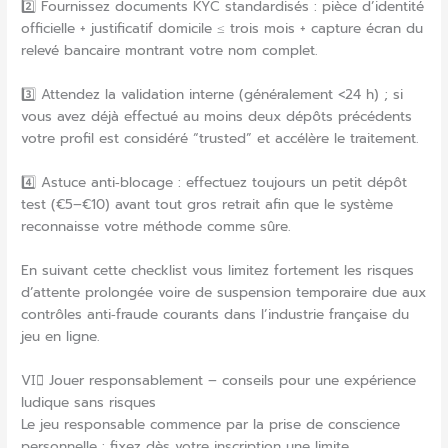
2️⃣ Fournissez documents KYC standardisés : pièce d’identité
officielle + justificatif domicile ≤ trois mois + capture écran du
relevé bancaire montrant votre nom complet.
3️⃣ Attendez la validation interne (généralement <24 h) ; si
vous avez déjà effectué au moins deux dépôts précédents
votre profil est considéré “trusted” et accélère le traitement.
4️⃣ Astuce anti‑blocage : effectuez toujours un petit dépôt
test (€5–€10) avant tout gros retrait afin que le système
reconnaisse votre méthode comme sûre.
En suivant cette checklist vous limitez fortement les risques
d’attente prolongée voire de suspension temporaire due aux
contrôles anti‑fraude courants dans l’industrie française du
jeu en ligne.
VI️⃣ Jouer responsablement – conseils pour une expérience
ludique sans risques
Le jeu responsable commence par la prise de conscience
personnelle : fixez dès votre inscription une limite