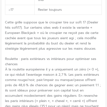
≥17
Rester toujours
Cette grille suppose que le croupier tire sur soft 17 (Dealer
hits soft17). Sur certains sites web il existe la variante «
European Blackjack » où le croupier ne reçoit pas de carte
cachée avant que tous les joueurs aient agi ; cela modifie
légèrement la probabilité du bust du dealer et rend la
stratégie légèrement plus agressive sur les mains douces.
Roulette : paris extérieurs vs intérieurs pour optimiser ses
chances
À la roulette européenne il y a uniquement un zéro (« 0 »),
ce qui réduit l’avantage maison à 2,7 %. Les paris extérieurs
comme rouge/noir, pair/impair ou manque/passe offrent
près de 48,6 % de chances de gagner avec un paiement 1:1 ;
ils sont idéaux pour préserver son capital tout en
accumulant modestement des gains réguliers. En revanche
les paris intérieurs (« plein », « cheval », « carré ») offrent
des gains plus élevés (35:1 pour un plein) mais ne touchent