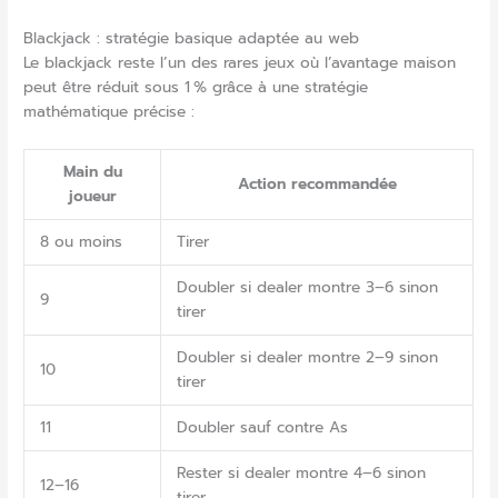
Blackjack : stratégie basique adaptée au web
Le blackjack reste l’un des rares jeux où l’avantage maison
peut être réduit sous 1 % grâce à une stratégie
mathématique précise :
Main du
Action recommandée
joueur
8 ou moins
Tirer
Doubler si dealer montre 3–6 sinon
9
tirer
Doubler si dealer montre 2–9 sinon
10
tirer
11
Doubler sauf contre As
Rester si dealer montre 4–6 sinon
12–16
tirer