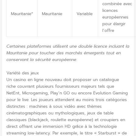
combinée avec
licences
Mauritanie*
Mauritanie
Variable
européennes
pour élargir
l’offre
Certaines plateformes utilisent une double licence incluant la
Mauritanie pour toucher des marchés émergents tout en
conservant la sécurité européenne.
Variété des jeux
Un casino en ligne nouveau doit proposer un catalogue
riche couvrant plusieurs fournisseurs majeurs tels que
NetEnt, Microgaming, Play’n GO ou encore Evolution Gaming
pour le live. Les joueurs attendent au moins trois catégories
distinctes : machines à sous vidéo avec thèmes
cinématographiques ou mythologiques, jeux de table
classiques (blackjack, roulette européenne) et croupiers en
direct offrant une immersion HD grâce à la technologie
streaming low‑latency. Par exemple, le titre « Starburst » de