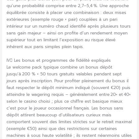
qu’une probabilité comprise entre 2,7–5,4 %. Une approche
équilibrée consiste à placer une combinaison : deux mises
extérieures (exemple rouge + pair) couplées à un pari
intérieur sur un numéro chaud identifié après plusieurs tours
sans gain majeur – ainsi on profite d’un rendement moyen
supérieur tout en limitant l’exposition au risque élevé
inhérent aux paris simples plein tapis.
IV️⃣ Les bonus et programmes de fidélité expliqués
Le welcome pack typique combine un bonus dépôt
jusqu’à 200 % + 50 tours gratuits valables pendant sept
jours après inscription. Pour profiter pleinement du bonus il
faut respecter le dépôt minimum indiqué (souvent €20) puis
atteindre le wagering requis – généralement entre 20× et 40×
selon le casino choisi ; plus ce chiffre est basique mieux
c’est pour le joueur occasionnel français. Les bonus sans
dépôt attirent beaucoup d’utilisateurs curieux mais
comportent souvent des limites strictes sur le retrait maximal
(exemple €50) ainsi que des restrictions sur certaines
machines à sous haute volatilité ; ils restent néanmoins utiles